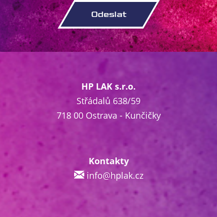
HP LAK s.r.o.
Střádalů 638/59
718 00 Ostrava - Kunčičky
Kontakty
info@hplak.cz