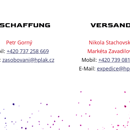
SCHAFFUNG
VERSAN
Petr Gorný
Nikola Stachovs
il:
+420 737 258 669
Markéta Zavadilo
:
zasobovani@hplak.cz
Mobil:
+420 739 081
E-Mail:
expedice@hpl