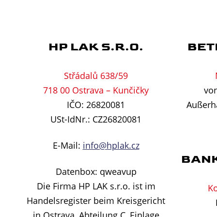
HP LAK S.R.O.
BET
Střádalů 638/59
718 00 Ostrava – Kunčičky
von
IČO: 26820081
Außerha
USt-IdNr.: CZ26820081
E-Mail:
info@hplak.cz
BAN
Datenbox: qweavup
Die Firma HP LAK s.r.o. ist im
Ko
Handelsregister beim Kreisgericht
in Ostrava, Abteilung C, Einlage