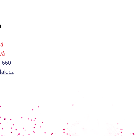
D
ká
vá
 660
ak.cz