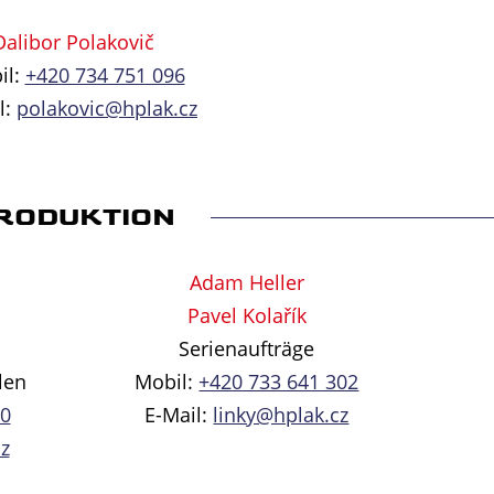
Dalibor Polakovič
il:
+420 734 751 096
l:
polakovic@hplak.cz
RODUKTION
Adam Heller
Pavel Kolařík
Serienaufträge
len
Mobil:
+420 733 641 302
50
E-Mail:
linky@hplak.cz
z