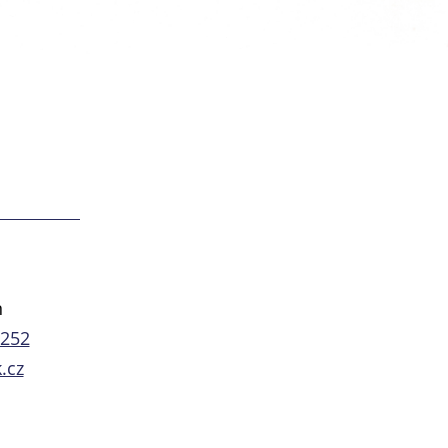
n
 252
.cz