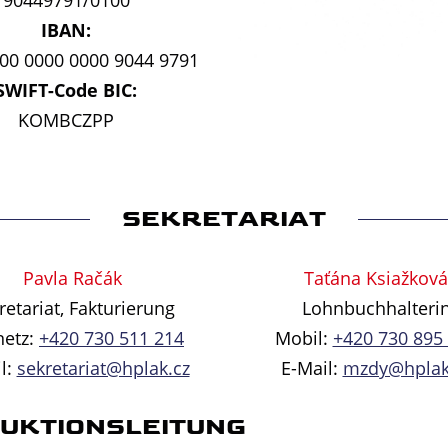
90449791/0100
IBAN:
00 0000 0000 9044 9791
SWIFT-Code BIC:
KOMBCZPP
SEKRETARIAT
Pavla Račák
Taťána Ksiažková
retariat, Fakturierung
Lohnbuchhalteri
netz:
+420 730 511 214
Mobil:
+420 730 895
l:
sekretariat@hplak.cz
E-Mail:
mzdy@hplak
UKTIONSLEITUNG