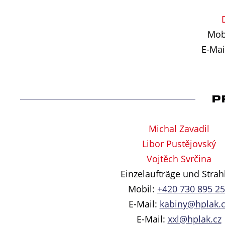
Mob
E-Mai
P
Michal Zavadil
Libor Pustějovský
Vojtěch Svrčina
Einzelaufträge und Strah
Mobil:
+420 730 895 2
E-Mail:
kabiny@hplak.c
E-Mail:
xxl@hplak.cz